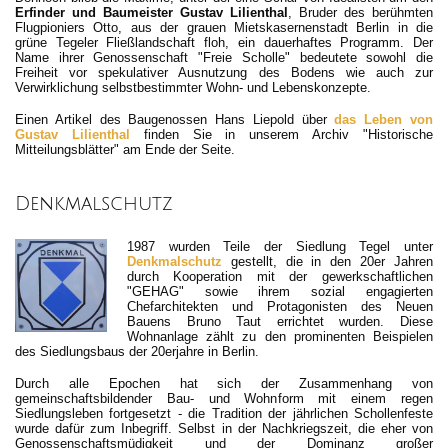
Erfinder und Baumeister Gustav Lilienthal
, Bruder des berühmten
Flugpioniers Otto, aus der grauen Mietskasernenstadt Berlin in die
grüne Tegeler Fließlandschaft floh, ein dauerhaftes Programm. Der
Name ihrer Genossenschaft "Freie Scholle" bedeutete sowohl die
Freiheit vor spekulativer Ausnutzung des Bodens wie auch zur
Verwirklichung selbstbestimmter Wohn- und Lebenskonzepte.
Einen Artikel des Baugenossen Hans Liepold über
das Leben von
Gustav Lilienthal
finden Sie in unserem Archiv "Historische
Mitteilungsblätter" am Ende der Seite.
Denkmalschutz
1987 wurden Teile der Siedlung Tegel unter
Denkmalschutz
gestellt, die in den 20er Jahren
durch Kooperation mit der gewerkschaftlichen
"GEHAG" sowie ihrem sozial engagierten
Chefarchitekten und Protagonisten des Neuen
Bauens Bruno Taut errichtet wurden. Diese
Wohnanlage zählt zu den prominenten Beispielen
des Siedlungsbaus der 20erjahre in Berlin.
Durch alle Epochen hat sich der Zusammenhang von
gemeinschaftsbildender Bau- und Wohnform mit einem regen
Siedlungsleben fortgesetzt - die Tradition der jährlichen Schollenfeste
wurde dafür zum Inbegriff. Selbst in der Nachkriegszeit, die eher von
Genossenschaftsmüdigkeit und der Dominanz großer