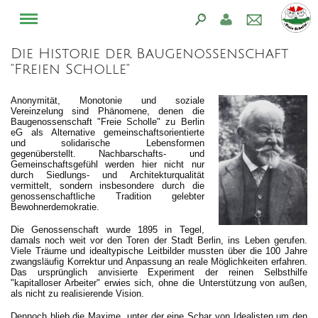
Die Historie der Baugenossenschaft
"Freien Scholle"
Anonymität, Monotonie und soziale
Vereinzelung sind Phänomene, denen die
Baugenossenschaft "Freie Scholle" zu Berlin
eG als Alternative gemeinschaftsorientierte
und solidarische Lebensformen
gegenüberstellt. Nachbarschafts- und
Gemeinschaftsgefühl werden hier nicht nur
durch Siedlungs- und Architekturqualität
vermittelt, sondern insbesondere durch die
genossenschaftliche Tradition gelebter
Bewohnerdemokratie.
Die Genossenschaft wurde 1895 in Tegel,
damals noch weit vor den Toren der Stadt Berlin, ins Leben gerufen.
Viele Träume und idealtypische Leitbilder mussten über die 100 Jahre
zwangsläufig Korrektur und Anpassung an reale Möglichkeiten erfahren.
Das ursprünglich anvisierte Experiment der reinen Selbsthilfe
"kapitalloser Arbeiter" erwies sich, ohne die Unterstützung von außen,
als nicht zu realisierende Vision.
Dennoch blieb die Maxime, unter der eine Schar von Idealisten um den