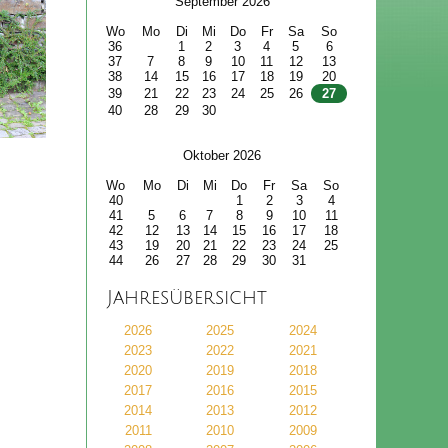
September 2026
Wo
Mo
Di
Mi
Do
Fr
Sa
So
36
1
2
3
4
5
6
37
7
8
9
10
11
12
13
38
14
15
16
17
18
19
20
39
21
22
23
24
25
26
27
40
28
29
30
Oktober 2026
Wo
Mo
Di
Mi
Do
Fr
Sa
So
40
1
2
3
4
41
5
6
7
8
9
10
11
42
12
13
14
15
16
17
18
43
19
20
21
22
23
24
25
44
26
27
28
29
30
31
Jahresübersicht
2026
2025
2024
2023
2022
2021
2020
2019
2018
2017
2016
2015
2014
2013
2012
2011
2010
2009