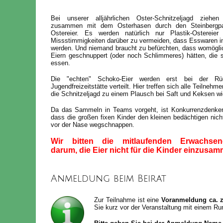
Bei unserer alljährlichen Oster-Schnitzeljagd ziehe
zusammen mit dem Osterhasen durch den Steinbergp
Ostereier. Es werden natürlich nur Plastik-Ostereie
Missstimmigkeiten darüber zu vermeiden, dass Esswaren i
werden. Und niemand braucht zu befürchten, dass womögl
Eiern geschnuppert (oder noch Schlimmeres) hätten, die s
essen.
Die "echten" Schoko-Eier werden erst bei der R
Jugendfreizeitstätte verteilt. Hier treffen sich alle Teilneh
die Schnitzeljagd zu einem Plausch bei Saft und Keksen wi
Da das Sammeln in Teams vorgeht, ist Konkurrenzdenken 
dass die großen fixen Kinder den kleinen bedächtigen nich
vor der Nase wegschnappen.
Wir bitten die mitlaufenden Erwachsen
darum,
die Eier
nicht für die Kinder einzusam
Anmeldung beim Beirat
Zur Teilnahme ist eine
Voranmeldung ca. 
Sie kurz vor der Veranstaltung mit einem Ru