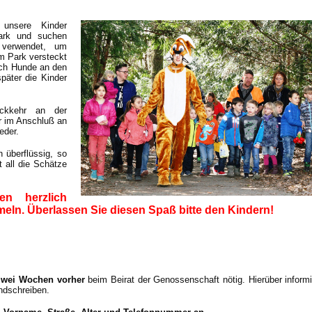
n unsere Kinder
ark und suchen
r verwendet, um
m Park versteckt
ich Hunde an den
päter die Kinder
ückkehr an der
mer im Anschluß an
eder.
überflüssig, so
t all die Schätze
en herzlich
meln. Überlassen Sie diesen Spaß bitte den Kindern!
zwei Wochen vorher
beim Beirat der Genossenschaft nötig. Hierüber informi
ndschreiben.