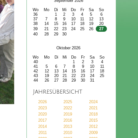
September 2026
Wo
Mo
Di
Mi
Do
Fr
Sa
So
36
1
2
3
4
5
6
37
7
8
9
10
11
12
13
38
14
15
16
17
18
19
20
39
21
22
23
24
25
26
27
40
28
29
30
Oktober 2026
Wo
Mo
Di
Mi
Do
Fr
Sa
So
40
1
2
3
4
41
5
6
7
8
9
10
11
42
12
13
14
15
16
17
18
43
19
20
21
22
23
24
25
44
26
27
28
29
30
31
Jahresübersicht
2026
2025
2024
2023
2022
2021
2020
2019
2018
2017
2016
2015
2014
2013
2012
2011
2010
2009