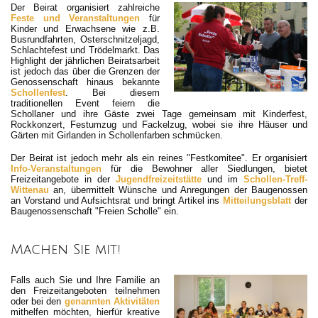
Der Beirat organisiert zahlreiche
Feste und Veranstaltungen
für
Kinder und Erwachsene wie z.B.
Busrundfahrten, Osterschnitzeljagd,
Schlachtefest und Trödelmarkt. Das
Highlight der jährlichen Beiratsarbeit
ist jedoch das über die Grenzen der
Genossenschaft hinaus bekannte
Schollenfest
. Bei diesem
traditionellen Event feiern die
Schollaner und ihre Gäste zwei Tage gemeinsam mit Kinderfest,
Rockkonzert, Festumzug und Fackelzug, wobei sie ihre Häuser und
Gärten mit Girlanden in Schollenfarben schmücken.
Der Beirat ist jedoch mehr als ein reines "Festkomitee". Er organisiert
Info-Veranstaltungen
für die Bewohner aller Siedlungen, bietet
Freizeitangebote in der
Jugendfreizeitstätte
und im
Schollen-Treff-
Wittenau
an, übermittelt Wünsche und Anregungen der Baugenossen
an Vorstand und Aufsichtsrat und bringt Artikel ins
Mitteilungsblatt
der
Baugenossenschaft "Freien Scholle" ein.
Machen Sie mit!
Falls auch Sie und Ihre Familie an
den Freizeitangeboten teilnehmen
oder bei den
genannten Aktivitäten
mithelfen möchten, hierfür kreative