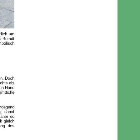
tlich um
e-Berndt
mbolisch
en. Doch
chts als
hen Hand
mtliche
ngegend
g, damit
laner so
k gleich
tung des