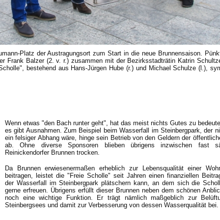
mann-Platz der Austragungsort zum Start in die neue Brunnensaison. Pünk
r Frank Balzer (2. v. r.) zusammen mit der Bezirksstadträtin Katrin Schultz
Scholle", bestehend aus Hans-Jürgen Hube (r.) und Michael Schulze (l.), sy
Wenn etwas "den Bach runter geht", hat das meist nichts Gutes zu bedeut
es gibt Ausnahmen. Zum Beispiel beim Wasserfall im Steinbergpark, der ni
ein felsiger Abhang wäre, hinge sein Betrieb von den Geldern der öffentlic
ab. Ohne diverse Sponsoren blieben übrigens inzwischen fast sä
Reinickendorfer Brunnen trocken.
Da Brunnen erwiesenermaßen erheblich zur Lebensqualität einer Woh
beitragen, leistet die "Freie Scholle" seit Jahren einen finanziellen Beitra
der Wasserfall im Steinbergpark plätschern kann, an dem sich die Schol
gerne erfreuen. Übrigens erfüllt dieser Brunnen neben dem schönen Anblic
noch eine wichtige Funktion. Er trägt nämlich maßgeblich zur Belüf
Steinbergsees und damit zur Verbesserung von dessen Wasserqualität bei.