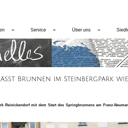
en
Service
Über uns
Sied
" lässt Brunnen im Steinbergpark wi
rk Reinickendorf mit dem Start des Springbrunnens am Franz-Neuman