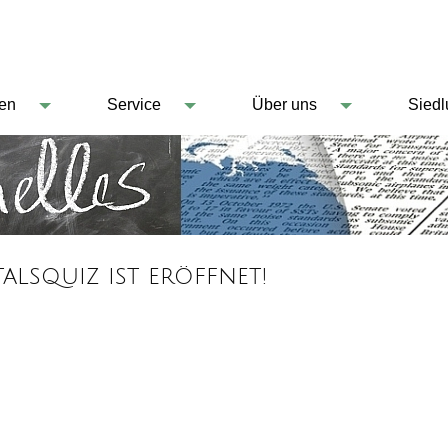
en
Service
Über uns
Sied
talsquiz ist eröffnet!